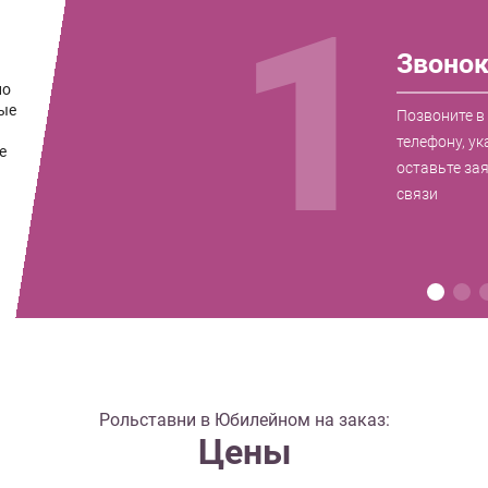
1
Звоно
по
ые
Позвоните в
телефону, ук
е
оставьте за
связи
Рольставни в Юбилейном на заказ:
Цены